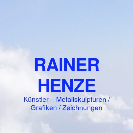
RAINER
HENZE
Künstler – Metallskulpturen /
Grafiken / Zeichnungen