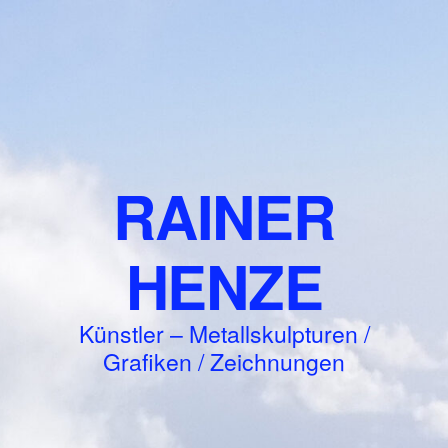
RAINER
HENZE
Künstler – Metallskulpturen /
Grafiken / Zeichnungen