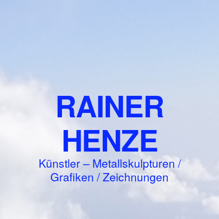
RAINER
HENZE
Künstler – Metallskulpturen /
Grafiken / Zeichnungen