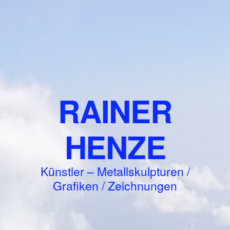
RAINER
HENZE
Künstler – Metallskulpturen /
Grafiken / Zeichnungen